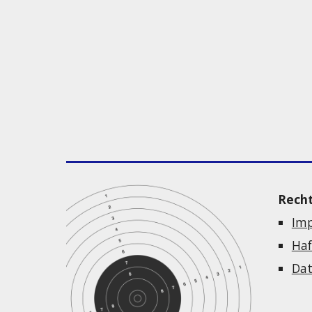
Rech
Im
Haf
Dat